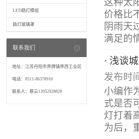
这种太
LED路灯模组
价格比
阴雨天
路灯玻璃罩
满足的情
联系我们
· 浅谈
地址：江苏丹阳市界牌镇界西工业区
发布时间：
电话：0511-86378918
小编作
联系人：蔡云13952928828
式是否
灯打着
为后，重